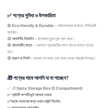
✅ পণ্যের সুবিধা ও উপকারিতা
🟢
Eco-friendly & Durable
– পরিবেশবান্ধব উপাদান, দীর্ঘস্থায়ী
ব্যবহার।
🟢
আকর্ষণীয় ডিজাইন
– রান্নাঘরে সুন্দর লুক যোগ করে।
🟢
ঝামেলাহীন রান্না
– একসাথে প্রয়োজনীয় মসলা হাতের নাগালে পাওয়া
যায়।
🟢
ভ্রমণ বা গিফট
– রান্নার শখ আছে এমন কারও জন্য পারফেক্ট উপহার।
🎁 পণ্যের সাথে আপনি যা যা পাচ্ছেন?
✅ ১টি
Spice Storage Box (5 Compartment)
✅ প্রতিটি কম্পার্টমেন্টে আলাদা ঢাকনা
✅সহজে লাগানোর জন্য ওয়াল-মাউন্ট সিস্টেম
✅ শক্তপোক্ত প্যাকেজিং