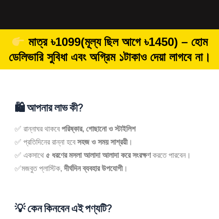
মাত্র ৳1099(মূল্য ছিল আগে ৳1450) – হোম
ডেলিভারি সুবিধা এবং অগ্রিম ১টাকাও দেয়া লাগবে না।
🛍️ আপনার লাভ কী?
✅ রান্নাঘর থাকবে
পরিষ্কার, গোছানো ও স্টাইলিশ
✅ প্রতিদিনের রান্না হবে
সহজ ও সময় সাশ্রয়ী
।
✅ একসাথে
৫ ধরণের মসলা আলাদা আলাদা করে সংরক্ষণ
করতে পারবেন।
✅মজবুত প্লাস্টিক,
দীর্ঘদিন ব্যবহার উপযোগী
।
💡 কেন কিনবেন এই পণ্যটি?