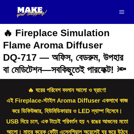
Skip
Mai
to
Men
content
🔥 Fireplace Simulation
Flame Aroma Diffuser
DQ‑717 — অফিস, বেডরুম, উপহার
বা মেডিটেশন—সবকিছুতেই পারফেক্ট! 🔦
🔥
ঘরের পরিবেশ বদলান আলো ও ঘ্রাণে!
এই Fireplace-স্টাইল Aroma Diffuser একসাথে কাজ
করে
ডিফিউজার, হিউমিডিফায়ার ও LED ল্যাম্প
হিসেবে।
USB দিয়ে চলে, এক টাচেই পরিবর্তন হয় ৭ রঙের আগুনের মতো
আলো। মাত্র কয়েক ফোঁটা এসেনশিয়াল অয়েলেই ঘর ভরে উঠবে