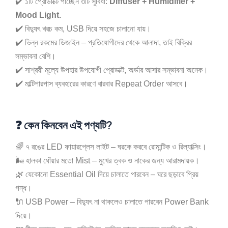
✔️ ১টি প্রোডাক্টে পাচ্ছেন ৩টি সুবিধা:
Diffuser + Humidifier +
Mood Light.
✔️ বিদ্যুৎ খরচ কম, USB দিয়ে সহজে চালানো যায়।
✔️ ভিন্ন রকমের ডিজাইন – প্রতিযোগীদের থেকে আলাদা, তাই বিক্রির
সম্ভাবনা বেশি।
✔️ সাশ্রয়ী মূল্যে উপহার উপযোগী প্রোডাক্ট, অর্ডার আসার সম্ভাবনা অনেক।
✔️ মাল্টিপারপাস ব্যবহারের কারণে বারবার Repeat Order আসবে।
❓
কেন কিনবেন এই পণ্যটি?
🌈 ৭ রঙের LED ফায়ারপ্লেস লাইট – ঘরকে করবে রোমান্টিক ও রিল্যাক্সিং।
🌬️ হালকা ধোঁয়ার মতো Mist – মুখের ত্বক ও নাকের জন্য আরামদায়ক।
🌿 যেকোনো Essential Oil দিয়ে চালাতে পারবেন – ঘরে ছড়াবে প্রিয়
গন্ধ।
🔌 USB Power – বিদ্যুৎ না থাকলেও চালাতে পারবেন Power Bank
দিয়ে।