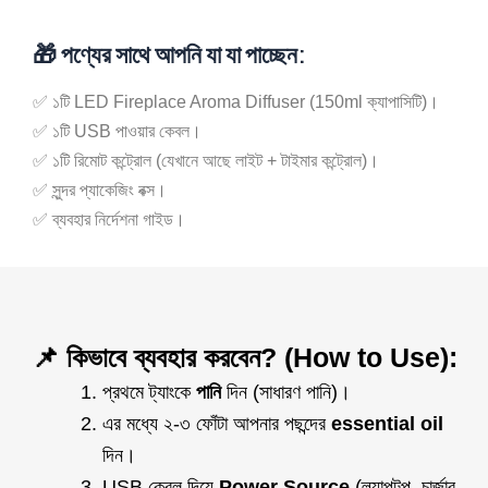
🎁
পণ্যের সাথে আপনি যা যা পাচ্ছেন:
✅ ১টি LED Fireplace Aroma Diffuser (150ml ক্যাপাসিটি)।
✅ ১টি USB পাওয়ার কেবল।
✅ ১টি রিমোট কন্ট্রোল (যেখানে আছে লাইট + টাইমার কন্ট্রোল)।
✅ সুন্দর প্যাকেজিং বক্স।
✅ ব্যবহার নির্দেশনা গাইড।
📌 কিভাবে ব্যবহার করবেন? (How to Use):
প্রথমে ট্যাংকে
পানি
দিন (সাধারণ পানি)।
এর মধ্যে ২-৩ ফোঁটা আপনার পছন্দের
essential oil
দিন।
USB কেবল দিয়ে
Power Source
(ল্যাপটপ, চার্জার,