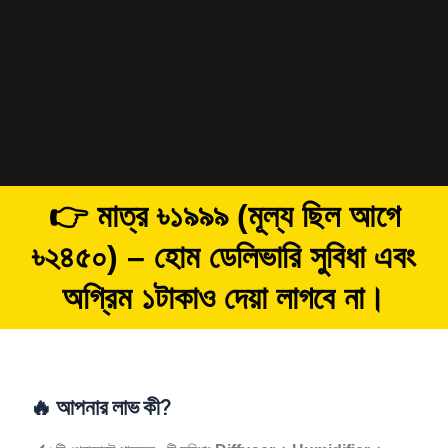
👉 মাত্র ৳১৯৯৯ (মূল্য ছিল আগে
৳২৪৫০) – হোম ডেলিভারি সুবিধা এবং
অগ্রিম ১টাকাও দেয়া লাগবে না।
🔥
আপনার লাভ কী?