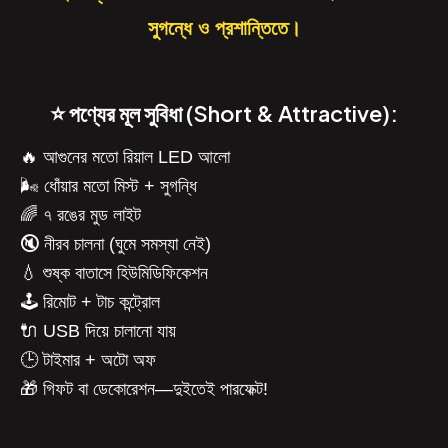
সুগন্ধে ও প্রশান্তিতে।
⭐ পণ্যের মূল সুবিধা (Short & Attractive):
🔥 আগুনের মতো রিয়াল LED আলো
🌬️ ধোঁয়ার মতো মিস্ট + সুগন্ধি
🌈 ৭ রঙের মুড লাইট
🔇 নীরব চালনা (ঘুমে সমস্যা নেই)
💧 শুষ্ক বাতাসে হিউমিডিফিকেশন
🕹️ রিমোট + টাচ কন্ট্রোল
🔌 USB দিয়ে চালানো যায়
🕒 টাইমার + অটো অফ
🎁 গিফট বা ডেকোরেশন—দুইতেই পারফেক্ট!