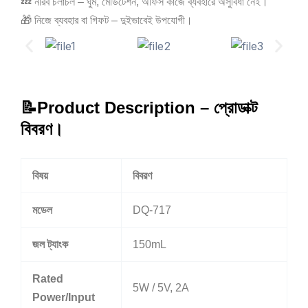
💤 নীরব চলাচল – ঘুম, মেডিটেশন, অফিস কাজে ব্যবহারে অসুবিধা নেই।
🎁 নিজে ব্যবহার বা গিফট – দুইভাবেই উপযোগী।
📝Product Description – প্রোডাক্ট
বিবরণ।
বিষয়
বিবরণ
মডেল
DQ‑717
জল ট্যাংক
150mL
Rated
5W / 5V, 2A
Power/Input